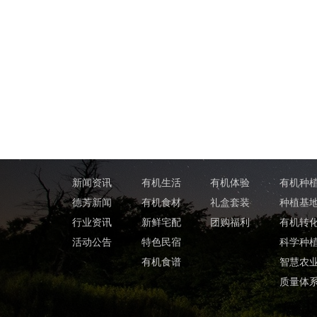
新闻资讯
有机生活
有机体验
有机种
德芳新闻
有机食材
礼盒套装
种植基
行业资讯
新鲜宅配
团购福利
有机转
活动公告
特色民宿
科学种
有机食谱
智慧农
质量体