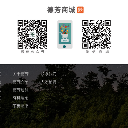
植
关于德芳
联系我们
地
德芳介绍
人才招聘
化
德芳起源
植
有机理念
业
荣誉证书
系