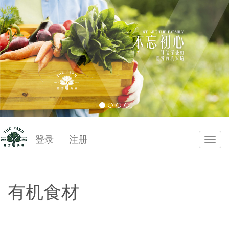
登录
注册
切
换
导
航
有机食材