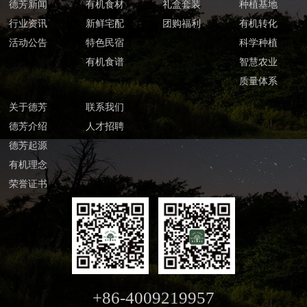
德芳新闻
有机食材
礼盒套装
种植基地
行业资讯
新鲜宅配
团购福利
有机转化
活动公告
特色民宿
科学种植
有机食谱
智慧农业
质量体系
关于德芳
联系我们
德芳介绍
人才招聘
德芳起源
有机理念
荣誉证书
+86-4009219957